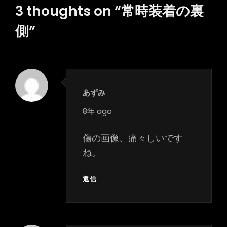
シ
3 thoughts on “
常時装着の裏
ョ
側
”
ン
あずみ
says:
8年 ago
傷の画像、痛々しいです
ね。
返信