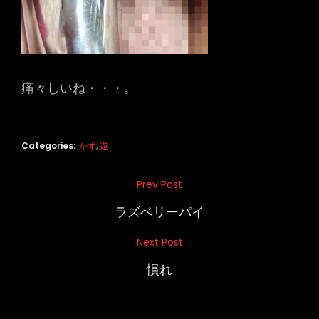
痛々しいね・・・。
Categories:
かず
,
遊
投
Prev Post
Previous
稿
Post
ラズベリーパイ
ナ
Next Post
Next
ビ
Post
慣れ
ゲ
ー