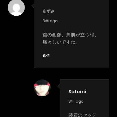
あずみ
says:
8年 ago
傷の画像、鳥肌が立つ程、
痛々しいですね。
返信
Satomi
says:
8年 ago
装着のセッテ