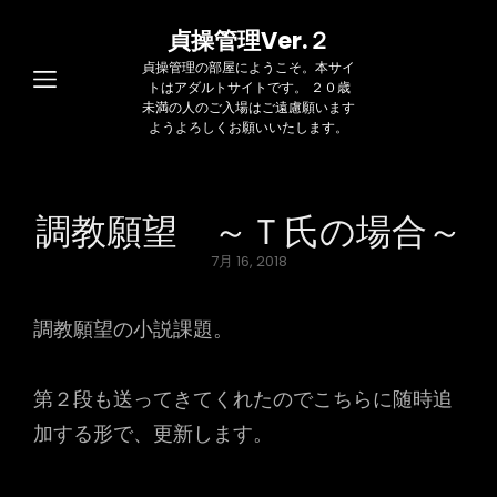
貞操管理Ver.２
貞操管理の部屋にようこそ。本サイ
トはアダルトサイトです。 ２０歳
未満の人のご入場はご遠慮願います
ようよろしくお願いいたします。
調教願望 ～Ｔ氏の場合～
Posted
7月 16, 2018
on
調教願望の小説課題。
第２段も送ってきてくれたのでこちらに随時追
加する形で、更新します。