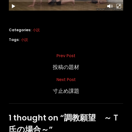
Categories:
小説
Tags:
小説
投
Prev Post
Previous
稿
Post
投稿の題材
ナ
Next Post
Next
ビ
Post
寸止め課題
ゲ
ー
シ
1 thought on “
調教願望 ～Ｔ
ョ
氏の場合～
”