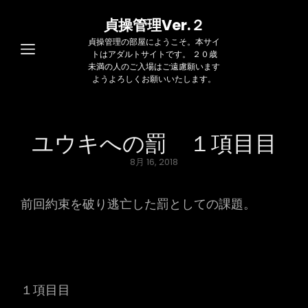
貞操管理Ver.２
貞操管理の部屋にようこそ。本サイ
トはアダルトサイトです。 ２０歳
未満の人のご入場はご遠慮願います
ようよろしくお願いいたします。
ユウキへの罰 １項目目
Posted
8月 16, 2018
on
前回約束を破り逃亡した罰としての課題。
１項目目