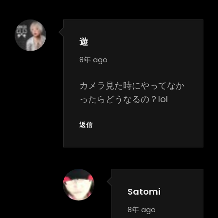
遊
says:
8年 ago
カメラ見た時にやってなか
ったらどうなるの？lol
返信
Satomi
says:
8年 ago