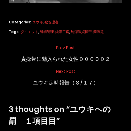
Categories:
ユウキ
,
被管理者
Tags:
ダイエット
,
射精管理
,
純潔工房
,
純潔製貞操帯
,
罰課題
投
Prev Post
Previous
稿
Post
貞操帯に魅入られた女性０００００２
ナ
Next Post
Next
ビ
Post
ユウキ定時報告（８/１７）
ゲ
ー
シ
3 thoughts on “
ユウキへの
ョ
罰 １項目目
”
ン