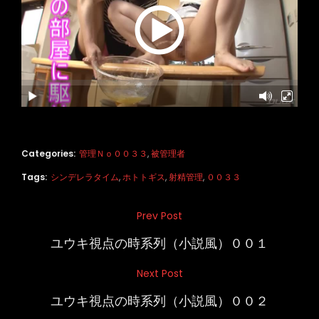
Categories:
管理Ｎｏ００３３
,
被管理者
Tags:
シンデレラタイム
,
ホトトギス
,
射精管理
,
００３３
投
Prev Post
Previous
稿
Post
ユウキ視点の時系列（小説風）００１
ナ
Next Post
Next
ビ
Post
ユウキ視点の時系列（小説風）００２
ゲ