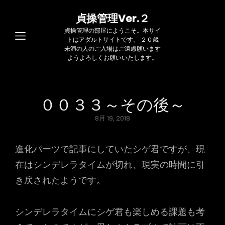
貞操管理Ver.２
貞操管理の部屋にようこそ。本サイ
トはアダルトサイトです。 ２０歳
未満の人のご入場はご遠慮願います
ようよろしくお願いいたします。
００３３～その後～
Posted
8月 19, 2018
on
進化パーツで記事にしていたシゲ君ですが、現
在はシンデレラタイムが切れ、現実の時間に引
き戻されたようです。
シンデレラタイムにシゲ君も楽しめる課題も考