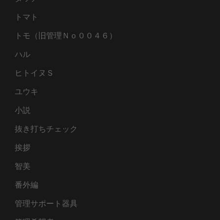
トマト
トモ（旧管理Ｎｏ００４６）
ハル
ヒトイヌＳ
ユウキ
小説
抜き打ちチェック
挨拶
智美
番外編
管理サポート器具