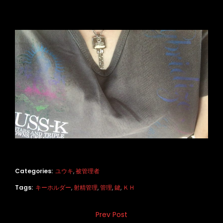
Categories:
ユウキ
,
被管理者
Tags:
キーホルダー
,
射精管理
,
管理
,
鍵
,
ＫＨ
投
Prev Post
Previous