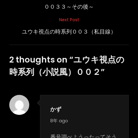
稿
Post
００３３～その後～
ナ
Next Post
Next
ビ
Post
ユウキ視点の時系列００３（私目線）
ゲ
ー
シ
2 thoughts on “
ユウキ視点の
ョ
時系列（小説風）００２
”
ン
かず
says:
8年 ago
番号調べようったってそう