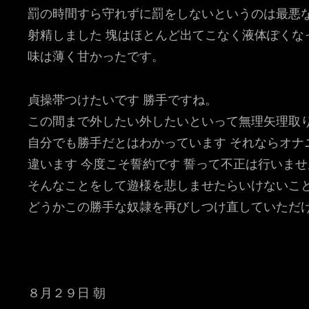
罰の時間すら守れずに罰をしないというのは最悪
射精しました 塊はほとんど出てこなく液体ぽくな
味は薄く甘かったです。
貞操帯つけたいです 勝手ですね。
この間まで外したい外したいといって無理矢理取
自分でも勝手だとはわかっています それならオナ
違います 今度こそ誓約です 誓って不正は行いませ
そんなことをして遊様を悲しませたらいけないこ
どうかこの勝手な奴隷を再びしつけ直していただ
８月２９日 朝