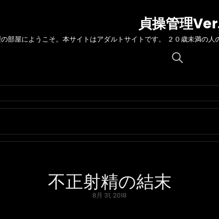
貞操管理Ver
理の部屋にようこそ。本サイトはアダルトサイトです。 ２０歳未満の人
Search
for:
不正射精の結末
Posted
8月 31, 2018
on