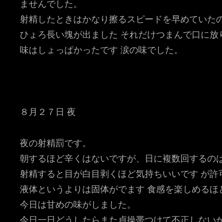
ませんでした。
射精したときはかなり擦るスピードを早めていた
ひょろ長い塊が出ました それだけつまんで口に放
味はしょっぱかったです 涙の味でした。
８月２７日 夜
夜の射精罰です。
朝するほど辛くはないですが、日に複数回するの
射精すると目が白目剥くほど気持ちいいです が
液体というよりは固体がでます 食感を楽しめるほ
今日は甘めの味がしました。
今日一日どうしたらまた貞操帯つけて不正しない