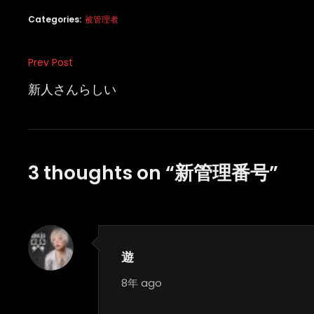
Categories:
被管理者
投
Prev Post
Previous
稿
Post
新人さんらしい
ナ
ビ
ゲ
3 thoughts on “
新管理番号
”
ー
シ
ョ
ン
遊
says:
8年 ago