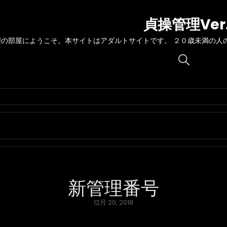
貞操管理Ver
理の部屋にようこそ。本サイトはアダルトサイトです。 ２０歳未満の人
Search
for:
新管理番号
Posted
12月 20, 2018
on