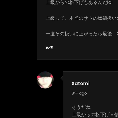
上級からの格下げもあるんだlol
上級って、本当のサトの奴隷扱い
一度その扱いに上がったら最後、
返信
Satomi
says:
8年 ago
そうだね
上級からの格下げ＝