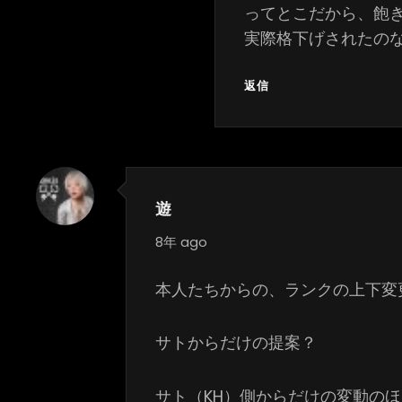
ってとこだから、飽
実際格下げされたの
返信
遊
says:
8年 ago
本人たちからの、ランクの上下変
サトからだけの提案？
サト（KH）側からだけの変動の