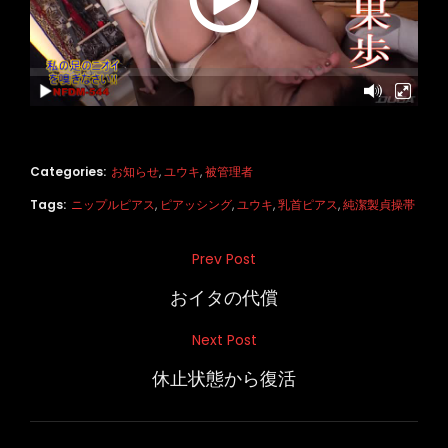
Categories:
お知らせ
,
ユウキ
,
被管理者
Tags:
ニップルピアス
,
ピアッシング
,
ユウキ
,
乳首ピアス
,
純潔製貞操帯
投
Prev Post
Previous
稿
Post
おイタの代償
ナ
Next Post
Next
ビ
Post
休止状態から復活
ゲ
ー