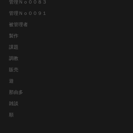
管理Ｎｏ００８３
管理Ｎｏ００９１
被管理者
製作
課題
調教
販売
遊
那由多
雑談
順