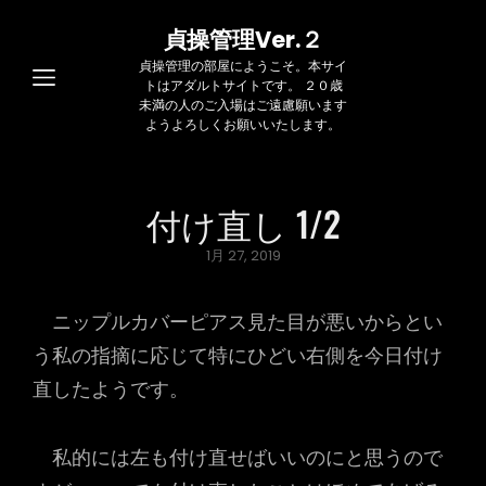
貞操管理Ver.２
貞操管理の部屋にようこそ。本サイ
トはアダルトサイトです。 ２０歳
未満の人のご入場はご遠慮願います
ようよろしくお願いいたします。
付け直し 1/2
Posted
1月 27, 2019
on
ニップルカバーピアス見た目が悪いからとい
う私の指摘に応じて特にひどい右側を今日付け
直したようです。
私的には左も付け直せばいいのにと思うので