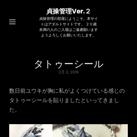
貞操管理Ver.２
貞操管理の部屋にようこそ。本サイ
トはアダルトサイトです。 ２０歳
未満の人のご入場はご遠慮願います
ようよろしくお願いいたします。
タトゥーシール
Posted
2月 2, 2019
on
数日前ユウキが胸に私がよくつけている感じの
タトゥーシールを貼りましたといってきまし
た。