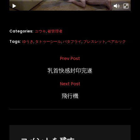
Categories:
ユウキ
,
被管理者
Tags:
ゆうき
,
タトゥーシール
,
バタフライ
,
ブレスレット
,
ペアルック
投
Prev Post
Previous
稿
Post
乳首快感封印完遂
ナ
Next Post
Next
ビ
Post
飛行機
ゲ
ー
シ
ョ