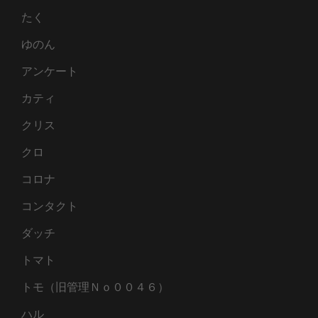
たく
ゆのん
アンケート
カティ
クリス
クロ
コロナ
コンタクト
ダッチ
トマト
トモ（旧管理Ｎｏ００４６）
ハル