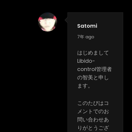
Satomi
says:
7年 ago
はじめまして
Libido-
control管理者
の智美と申し
ます。
このたびはコ
メントでのお
問い合わせあ
りがとうござ