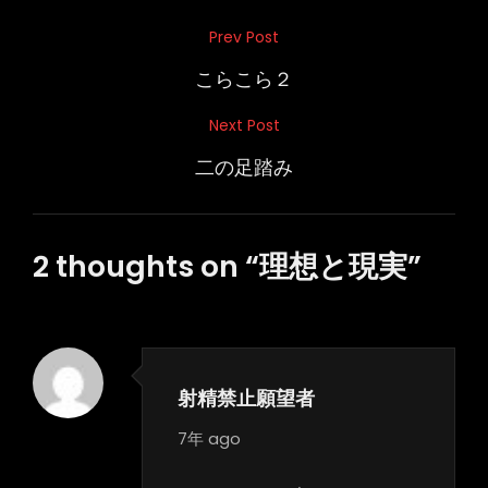
投
Prev Post
Previous
稿
Post
こらこら２
ナ
Next Post
Next
ビ
Post
二の足踏み
ゲ
ー
シ
2 thoughts on “
理想と現実
”
ョ
ン
射精禁止願望者
says:
7年 ago