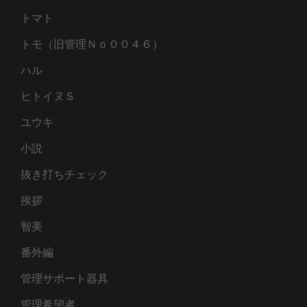
トマト
トモ（旧管理Ｎｏ００４６）
ハル
ヒトイヌＳ
ユウキ
小説
抜き打ちチェック
挨拶
智美
番外編
管理サポート器具
管理希望者