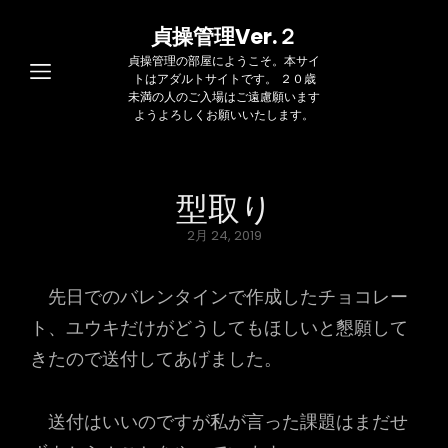
貞操管理Ver.２
貞操管理の部屋にようこそ。本サイ
トはアダルトサイトです。 ２０歳
未満の人のご入場はご遠慮願います
ようよろしくお願いいたします。
型取り
Posted
2月 24, 2019
on
先日でのバレンタインで作成したチョコレー
ト、ユウキだけがどうしてもほしいと懇願して
きたので送付してあげました。
送付はいいのですが私が言った課題はまだせ