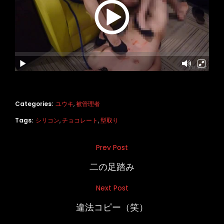
Categories:
ユウキ
,
被管理者
Tags:
シリコン
,
チョコレート
,
型取り
投
Prev Post
Previous
稿
Post
二の足踏み
ナ
Next Post
Next
ビ
Post
違法コピー（笑）
ゲ