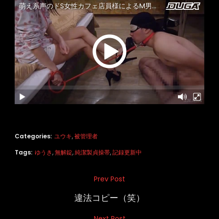
Categories:
ユウキ
,
被管理者
Tags:
ゆうき
,
無解錠
,
純潔製貞操帯
,
記録更新中
投
Prev Post
Previous
稿
Post
違法コピー（笑）
ナ
Next Post