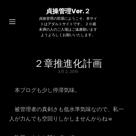
貞操管理Ver.２
貞操管理の部屋にようこそ。本サイ
トはアダルトサイトです。 ２０歳
未満の人のご入場はご遠慮願います
ようよろしくお願いいたします。
２章推進化計画
Posted
3月 2, 2019
on
本ブログも少し停滞気味。
被管理者の真剣さも低水準気味なので、私一
人が力んでも空回りしかしませんからねｗ