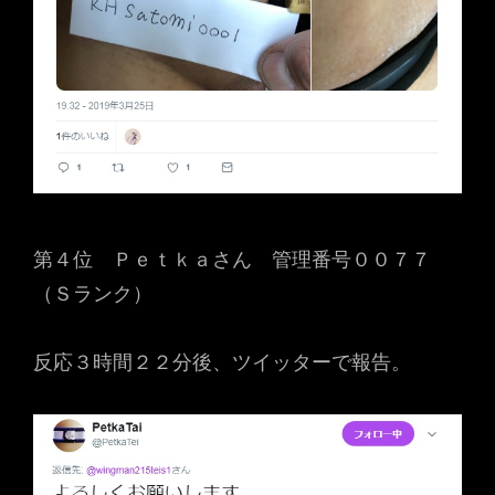
第４位 Ｐｅｔｋａさん 管理番号００７７
（Ｓランク）
反応３時間２２分後、ツイッターで報告。