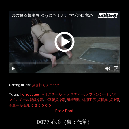
Categories:
抜き打ちチェック
Tags:
FancySteel
,
ネオスチール
,
ネオスティール
,
ファンシーもどき
,
マイスチール製貞操帯
,
中華製貞操帯
,
射精管理
,
純潔工房
,
貞操具
,
貞操帯
,
金属性貞操具
,
ＣＢ６０００
投
Prev Post
Previous
稿
Post
0077 心境（遊：代筆）