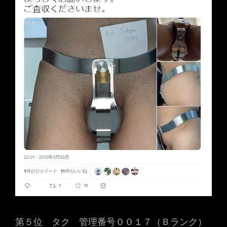
第５位 タク 管理番号００１７（Ｂランク）