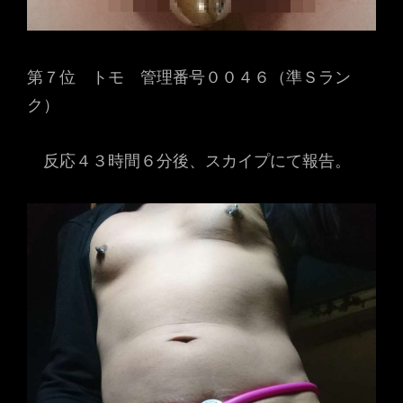
第７位 トモ 管理番号００４６（準Ｓラン
ク）
反応４３時間６分後、スカイプにて報告。