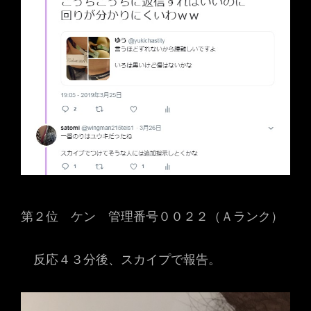
第２位 ケン 管理番号００２２（Ａランク）
反応４３分後、スカイプで報告。