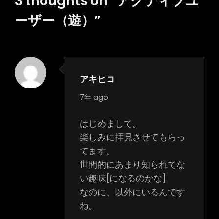
3 thoughts on “
アクティブユ
ョ
ーザー（遊）
”
ン
アキヒコ
says:
7年 ago
はじめまして。
楽しみに拝見させてもらっ
てます。
世間的にあまり知られてな
い趣味[になるのかな]
なのに、以外にいるんです
ね。