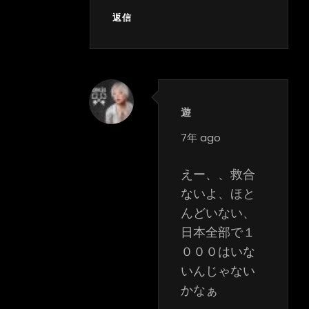
返信
遊
says:
7年 ago
えー、、救合
ないよ、ほと
んどいない、
日本全部で１
０００はいな
いんじゃない
かなぁ