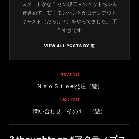
スタートかな？ その後二人のペットちゃん
達含めて、暫くモンハンとかコナンアウト
キャスト（だっけ？）をやってました。 工
作すきです
VIEW ALL POSTS BY 遊
投
Prev Post
Previous
稿
Post
ＮｅｏＳｔｅel発注（遊）
ナ
Next Post
Next
ビ
Post
問い合わせ その１ （遊）
ゲ
ー
シ