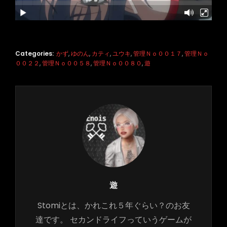
Categories:
かず
,
ゆのん
,
カティ
,
ユウキ
,
管理Ｎｏ００１７
,
管理Ｎｏ
００２２
,
管理Ｎｏ００５８
,
管理Ｎｏ００８０
,
遊
Author:
遊
Stomiとは、かれこれ５年ぐらい？のお友
達です。 セカンドライフっていうゲームが