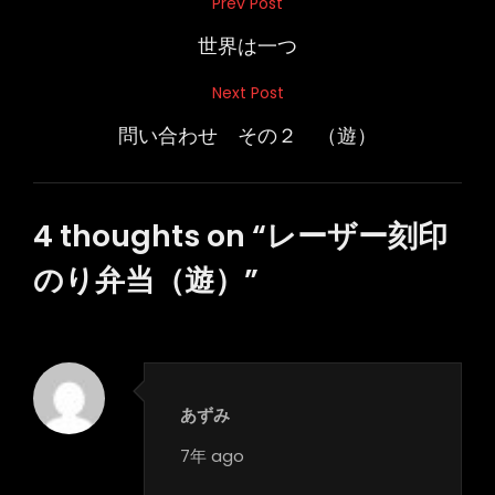
投
Prev Post
Previous
稿
Post
世界は一つ
ナ
Next Post
Next
ビ
Post
問い合わせ その２ （遊）
ゲ
ー
シ
4 thoughts on “
レーザー刻印
ョ
のり弁当（遊）
”
ン
あずみ
says:
7年 ago