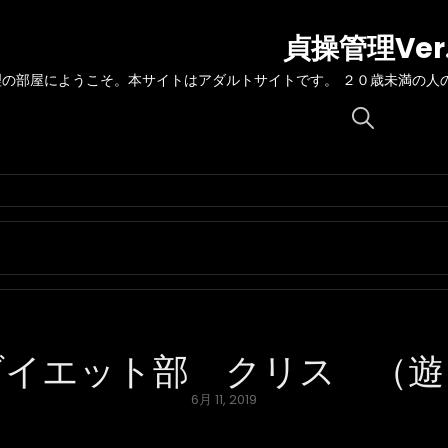
貞操管理Ver
理の部屋にようこそ。本サイトはアダルトサイトです。 ２０歳未満の人
Search
for:
ダイエット部 クリス （遊
Posted
6月 11, 2019
on