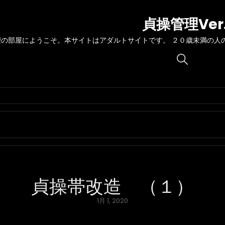
貞操管理Ver
理の部屋にようこそ。本サイトはアダルトサイトです。 ２０歳未満の人
Search
for:
貞操帯改造 （１）
Posted
1月 1, 2020
on