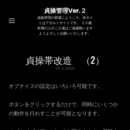
貞操管理Ver.２
貞操管理の部屋にようこそ。本サイ
トはアダルトサイトです。 ２０歳
未満の人のご入場はご遠慮願います
ようよろしくお願いいたします。
貞操帯改造 （2）
Posted
1月 2, 2020
on
オブナイズの設定はいろいろ可能です。
ボタンをクリックするだけで、同時にいくつか
の動作を行わすことが可能となります。