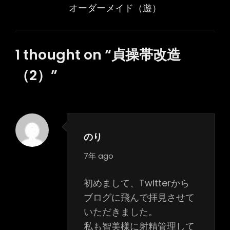
Post
オーダーメイド（遊）
ゲ
ー
シ
1 thought on “
貞操帯改造
ョ
（2）
”
ン
のり
says:
7年 ago
初めまして、Twitterから
ブログに飛んで拝見させて
いただきました。
私も智美様に射精管理して