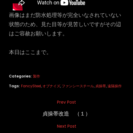
画像はまだ防水処理等が完全いなされていない
状態のため、見た目等が見苦しいですがその辺
はご容赦お願いします。
本日はここまで。
Categories:
製作
Tags:
FancySteel
,
オブナイズ
,
ファンシースチール
,
貞操帯
,
遠隔操作
投
Prev Post
Previous
稿
Post
貞操帯改造 （１）
ナ
Next Post
Next
ビ