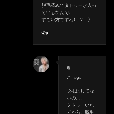
脱毛済みでタトゥーが入っ
ているなんで、
すごい方ですね(￣∇￣)
返信
遊
says:
7年 ago
脱毛はしてな
いのよ。
タトゥーいれ
てから、脱毛