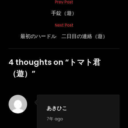
投
Prev Post
Previous
稿
Post
手錠（遊）
ナ
Next Post
Next
ビ
Post
最初のハードル 二日目の連絡（遊）
ゲ
ー
シ
4 thoughts on “
トマト君
ョ
（遊）
”
ン
あきひこ
says:
7年 ago