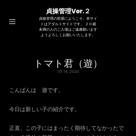
貞操管理Ver.２
貞操管理の部屋にようこそ。本サイ
トはアダルトサイトです。 ２０歳
未満の人のご入場はご遠慮願います
ようよろしくお願いいたします。
トマト君（遊）
Posted
1月 14, 2020
on
こんばんは 遊です。
今日は新しい子の紹介です。
正直、この子にはまったく期待してなかったで