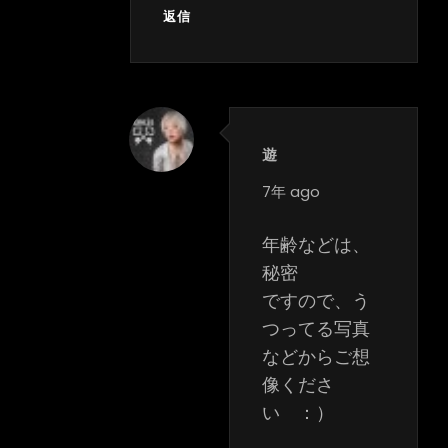
返信
遊
says:
7年 ago
年齢などは、
秘密
ですので、う
つってる写真
などからご想
像くださ
い ：）