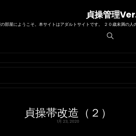
貞操管理Ver
理の部屋にようこそ。本サイトはアダルトサイトです。 ２０歳未満の人
Search
for:
貞操帯改造（２）
Posted
1月 23, 2020
on