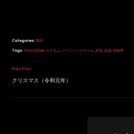
Categories:
製作
Tags:
FancySteel
,
カスタム
,
ファンシースチール
,
改良
,
改造
,
貞操帯
投
Prev Post
Previous
稿
Post
クリスマス（令和元年）
ナ
ビ
ゲ
ー
シ