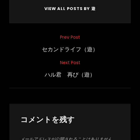
VIEW ALL POSTS BY 遊
投
Prev Post
Previous
稿
Post
セカンドライフ（遊）
ナ
Next Post
Next
ビ
Post
ハル君 再び（遊）
ゲ
ー
シ
ョ
ン
コメントを残す
メールアドレスが公開されることはありません。