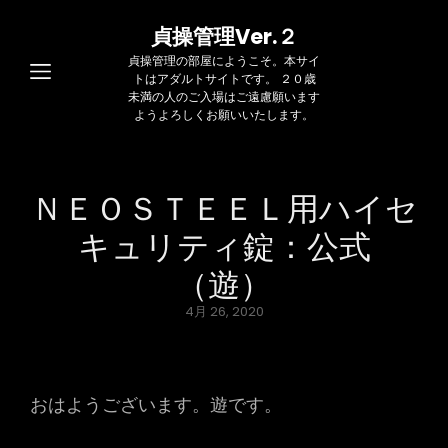
貞操管理Ver.２
貞操管理の部屋にようこそ。本サイ
トはアダルトサイトです。 ２０歳
未満の人のご入場はご遠慮願います
ようよろしくお願いいたします。
ＮＥＯＳＴＥＥＬ用ハイセ
キュリティ錠：公式
（遊）
Posted
4月 26, 2020
on
おはようございます。遊です。