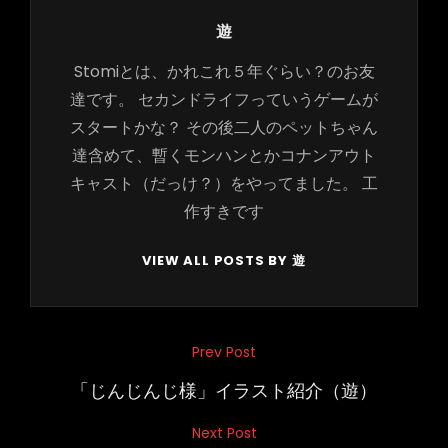
Author:
遊
Stomiとは、かれこれ５年ぐらい？のお友
達です。 セカンドライフっていうゲームが
スタートかな？ その後二人のペットちゃん
達含めて、暫くモンハンとかコナンアウト
キャスト（だっけ？）をやってました。 工
作すきです
VIEW ALL POSTS BY 遊
投
Prev Post
Previous
稿
Post
「じんじんじ様」イラスト紹介（遊）
ナ
Next Post
Next