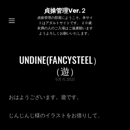
貞操管理Ver.２
貞操管理の部屋にようこそ。本サイ
トはアダルトサイトです。 ２０歳
未満の人のご入場はご遠慮願います
ようよろしくお願いいたします。
UNDINE(FANCYSTEEL）
（遊）
Posted
5月 11, 2021
on
おはようございます。遊です。
じんじんじ様のイラストをお借りして、