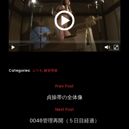
Categories:
ユウキ
,
被管理者
投
Prev Post
Previous
稿
Post
貞操帯の全体像
ナ
Next Post
Next
ビ
Post
0046管理再開（５日目経過）
ゲ