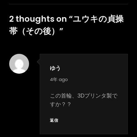
ー
シ
2 thoughts on “
ユウキの貞操
ョ
帯（その後）
”
ン
ゆう
says:
4年 ago
この首輪、3Dプリンタ製で
すか？？
返信