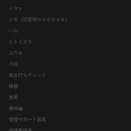
トマト
トモ（旧管理Ｎｏ００４６）
ハル
ヒトイヌＳ
ユウキ
小説
抜き打ちチェック
挨拶
智美
番外編
管理サポート器具
管理希望者