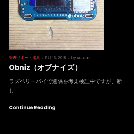
Cat
Posted
管理サポート器具
5月 13, 2018
by
satomi
Links
on
Obniz（オブナイズ）
ラズベリーパイで遠隔を考え検証中ですが、新
し
Obniz（オ
Continue Reading
ブ
ナ
イ