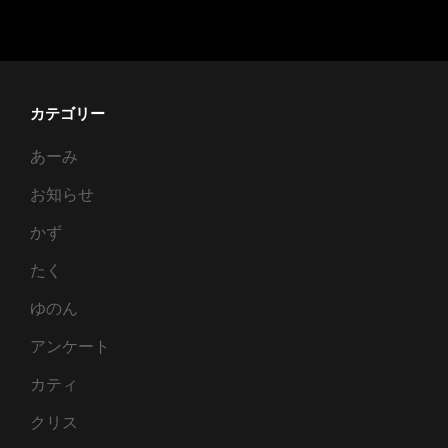
ヌ
Ｓ
装
着
カテゴリー
報
あーみ
告
お知らせ
かず
たく
ゆのん
アンケート
カティ
クリス