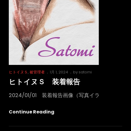
Cat
Posted
ヒトイヌＳ
,
被管理者
1月 1, 2024
by
satomi
Links
on
ヒトイヌＳ 装着報告
2024/01/01 装着報告画像（写真イラ
ヒ
Continue Reading
ト
イ