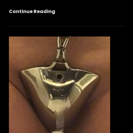
ア
Continue Reading
ク
テ
ィ
ブ
ユ
ー
ザ
ー
（遊）