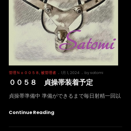
Cat
Posted
管理Ｎｏ００５８
,
被管理者
1月 1, 2024
by
satomi
Links
on
００５８ 貞操帯装着予定
貞操帯準備中 準備ができるまで毎日射精一回以
０
Continue Reading
０
５