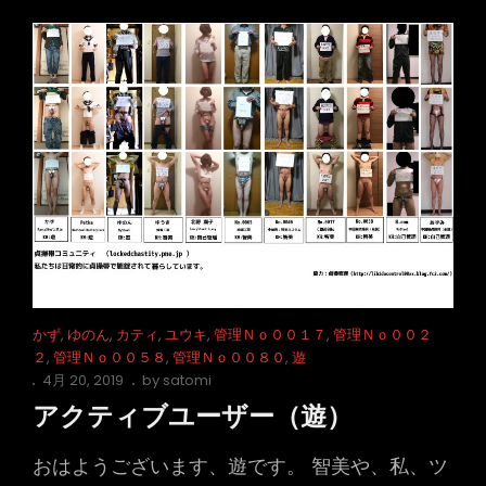
８
貞
操
帯
装
着
予
定
Cat
かず
,
ゆのん
,
カティ
,
ユウキ
,
管理Ｎｏ００１７
,
管理Ｎｏ００２
Links
２
,
管理Ｎｏ００５８
,
管理Ｎｏ００８０
,
遊
Posted
4月 20, 2019
by
satomi
on
アクティブユーザー（遊）
おはようございます、遊です。 智美や、私、ツ