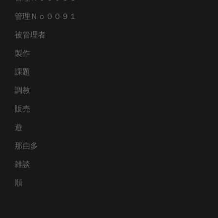
管理Ｎｏ００９１
被管理者
製作
課題
調教
販売
遊
那由多
雑談
順