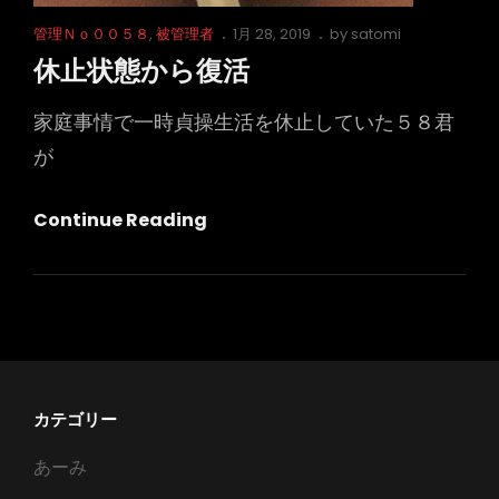
Cat
Posted
管理Ｎｏ００５８
,
被管理者
1月 28, 2019
by
satomi
Links
on
休止状態から復活
家庭事情で一時貞操生活を休止していた５８君
が
休
Continue Reading
止
状
態
か
ら
復
カテゴリー
活
あーみ