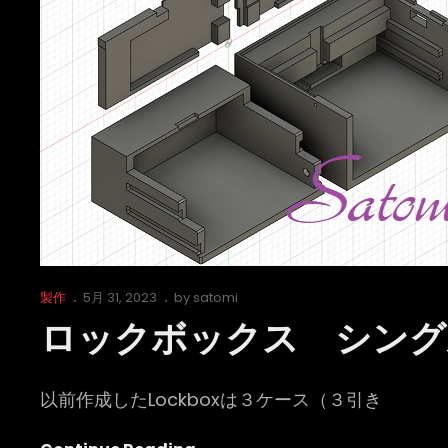
グ
ル
ケ
ー
ス
仕
様
続
１
Cat
Posted
製作
5月 31, 2023
by
satomi
Links
on
ロックボックス シング
以前作成したLockboxは３ケース（３引き