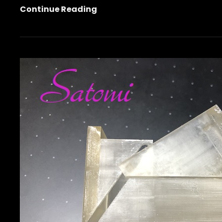
キ
Continue Reading
ー
ボ
ッ
ク
ス
（遠
隔
式）
続
き