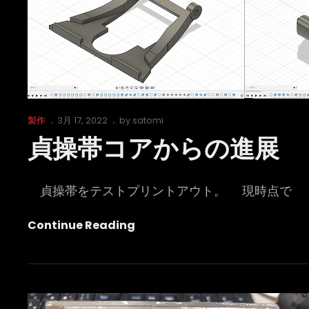
Cat
Posted
製作
3月 17, 2022
by
satomi
Links
on
貞操帯コアからの進展
貞操帯をテストプリントアウト。 現時点で
貞
Continue Reading
操
帯
コ
ア