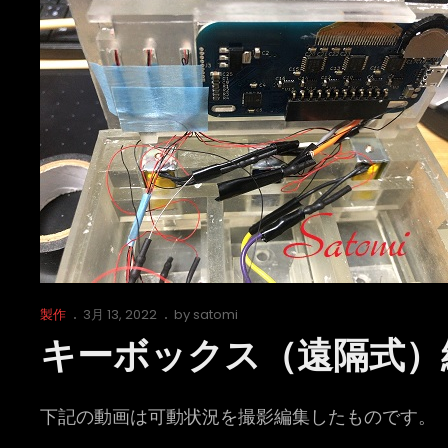
か
ら
の
進
展
Cat
Posted
製作
3月 13, 2022
by
satomi
Links
on
キーボックス（遠隔式）
下記の動画は可動状況を撮影編集したものです。