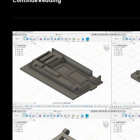
ロ
Continue Reading
ッ
ク
ボ
ッ
ク
ス
シ
ン
グ
ル
ケ
ー
ス
仕
様