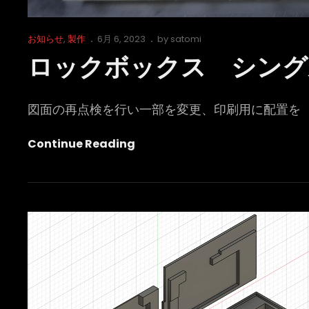
Cat
Posted
お知らせ
,
製作
6月 6, 2023
by
satomi
Links
on
ロックボックス シング
図面の再点検を行い一部を変更、印刷用に配置を
ロ
Continue Reading
ッ
ク
ボ
ッ
ク
ス
シ
ン