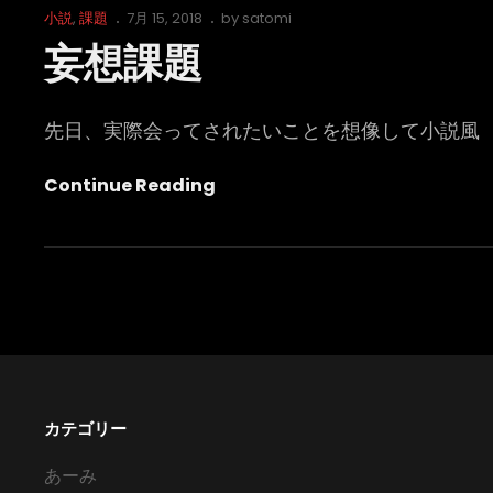
Cat
Posted
小説
,
課題
7月 15, 2018
by
satomi
Links
on
妄想課題
先日、実際会ってされたいことを想像して小説風
妄
Continue Reading
想
課
題
カテゴリー
あーみ