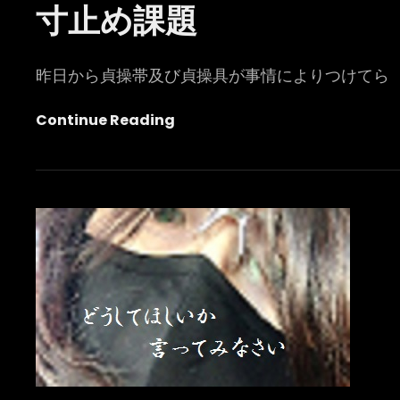
Links
on
寸止め課題
昨日から貞操帯及び貞操具が事情によりつけてら
寸
Continue Reading
止
め
課
題