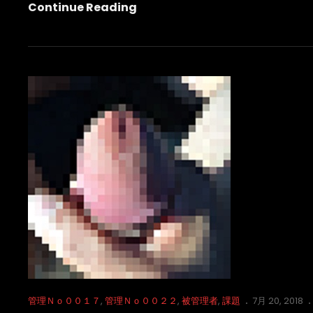
究
Continue Reading
極
の
選
択
Cat
Posted
管理Ｎｏ００１７
,
管理Ｎｏ００２２
,
被管理者
,
課題
7月 20, 2018