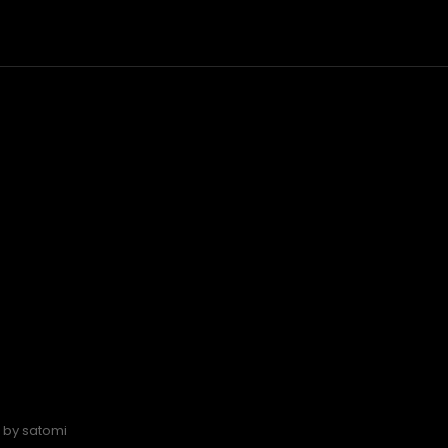
by
satomi