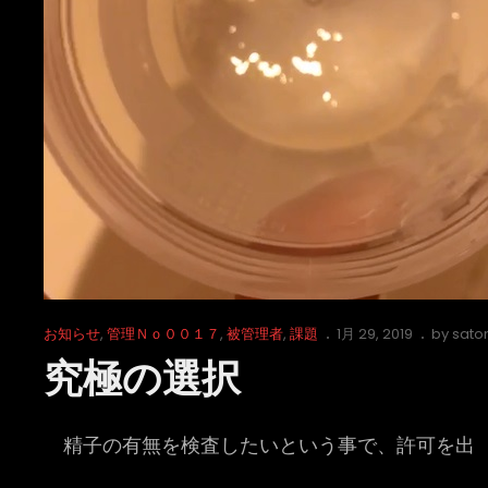
Cat
Posted
お知らせ
,
管理Ｎｏ００１７
,
被管理者
,
課題
1月 29, 2019
by
sato
Links
on
究極の選択
精子の有無を検査したいという事で、許可を出