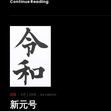
今
Continue Reading
日
は・・・
Cat
Posted
課題
4月 1, 2019
by
satomi
Links
on
新元号