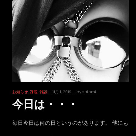
Cat
Posted
お知らせ
,
課題
,
雑談
11月 1, 2019
by
satomi
Links
on
今日は・・・
毎日今日は何の日というのがあります。 他にも