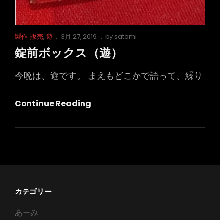
Cat
Posted
製作
,
販売
,
遊
3月 27, 2019
by
satomi
Links
on
錠前ボックス（遊）
今晩は、遊です。 まえもどこかで語って、繰り
錠
Continue Reading
前
ボ
ッ
ク
ス
（遊）
カテゴリー
あーみ