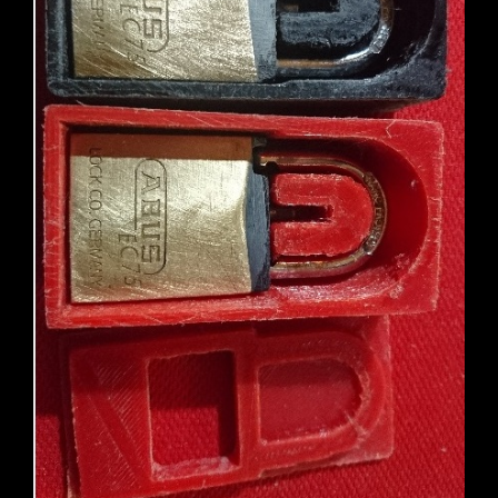
荷
一
号
（遊）