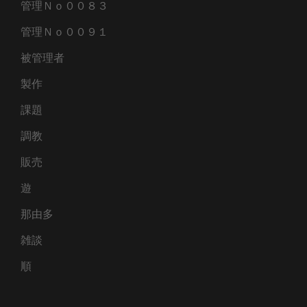
管理Ｎｏ００８３
管理Ｎｏ００９１
被管理者
製作
課題
調教
販売
遊
那由多
雑談
順