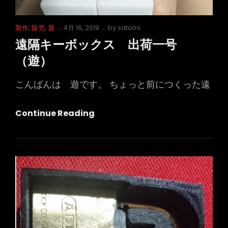
Cat
Posted
製作
,
販売
,
遊
4月 16, 2019
by
satomi
Links
on
遠隔キーボックス 出荷一号
（遊）
こんばんは 遊です。 ちょっと前につくった遠
遠
Continue Reading
隔
キ
ー
ボ
ッ
ク
ス
出