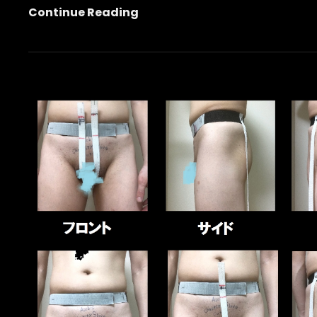
ア
Continue Reading
ク
テ
ィ
ブ
ユ
ー
ザ
ー
（遊）