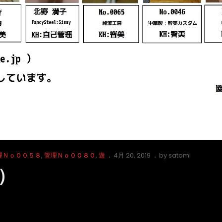
Posted
理Ｎｏ００５８
,
管理Ｎｏ００８０
,
遊
4月 20, 2019
by
satomi
on
）