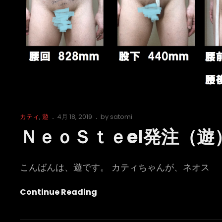
Cat
Posted
カティ
,
遊
4月 18, 2019
by
satomi
Links
on
ＮｅｏＳｔｅel発注（遊
こんばんは、遊です。 カティちゃんが、ネオス
Ｎ
Continue Reading
Ｅ
Ｏ