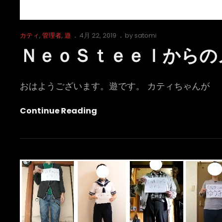
Cat
Posted
カティ
,
管理者
,
遊
4月 22, 2019
by
satomi
Links
on
ＮｅｏＳｔｅｅｌからの
おはようございます。遊です。 カティちゃんが
Ｎ
Continue Reading
Ｅ
Ｏ
Ｓ
Ｔ
Ｅ
Ｅ
Ｌ
か