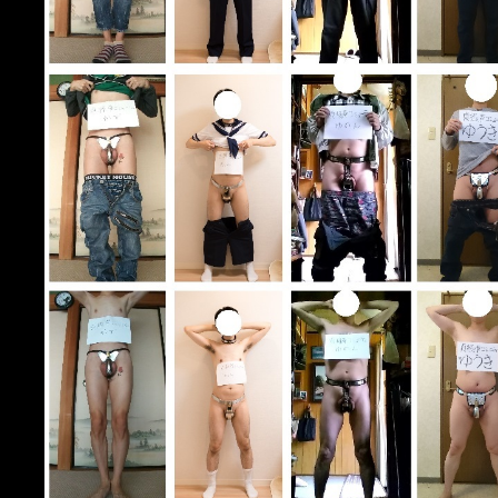
ら
の
メ
ー
ル
（遊）