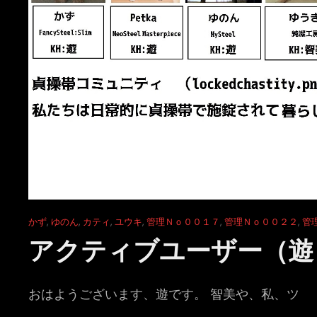
Cat
かず
,
ゆのん
,
カティ
,
ユウキ
,
管理Ｎｏ００１７
,
管理Ｎｏ００２２
,
管
Links
アクティブユーザー（遊
おはようございます、遊です。 智美や、私、ツ