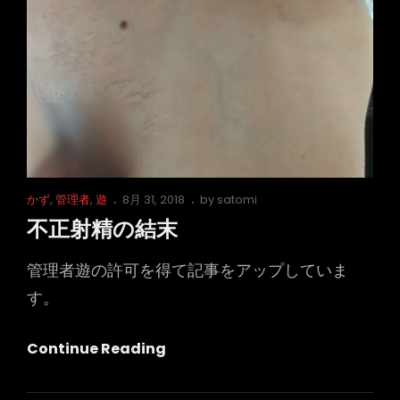
Cat
Posted
かず
,
管理者
,
遊
8月 31, 2018
by
satomi
Links
on
不正射精の結末
管理者遊の許可を得て記事をアップしていま
す。
不
Continue Reading
正
射