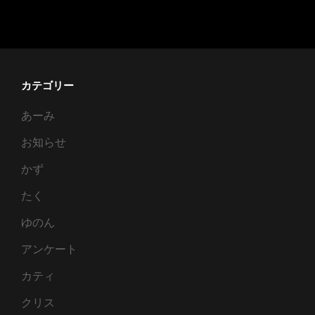
精
の
結
末
カテゴリー
あーみ
お知らせ
かず
たく
ゆのん
アンケート
カティ
クリス