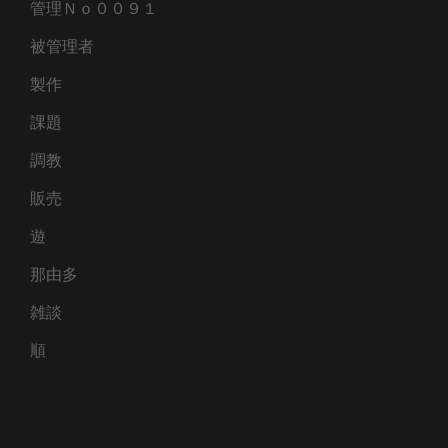
管理Ｎｏ００９１
被管理者
製作
課題
調教
販売
遊
那由多
雑談
順