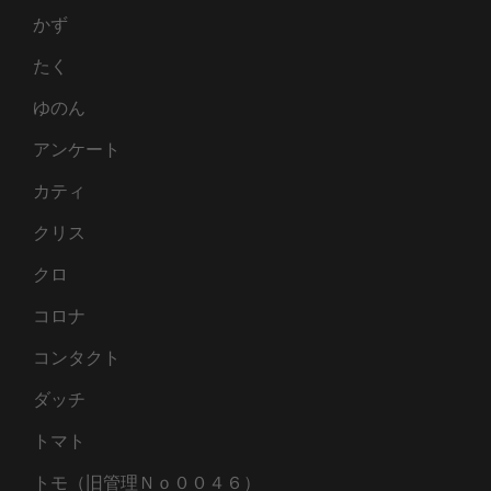
かず
たく
ゆのん
アンケート
カティ
クリス
クロ
コロナ
コンタクト
ダッチ
トマト
トモ（旧管理Ｎｏ００４６）