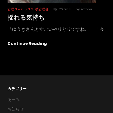
Cat
Posted
管理Ｎｏ００３３
,
被管理者
8月 26, 2018
by
satomi
Links
on
揺れる気持ち
「ゆうきさんとすごいやりとりですね。」 「今
揺
Continue Reading
れ
る
気
持
ち
カテゴリー
あーみ
お知らせ