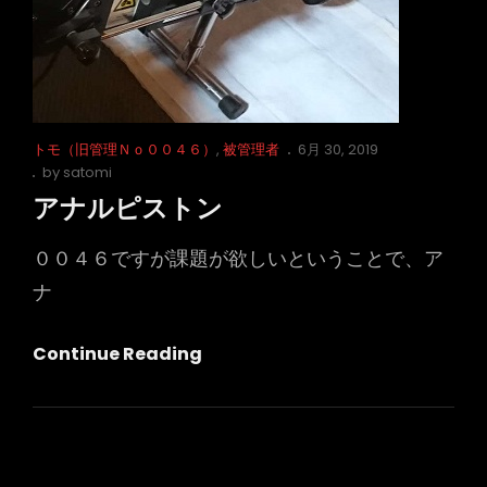
Cat
Posted
トモ（旧管理Ｎｏ００４６）
,
被管理者
6月 30, 2019
Links
on
by
satomi
アナルピストン
００４６ですが課題が欲しいということで、ア
ナ
ア
Continue Reading
ナ
ル
ピ
ス