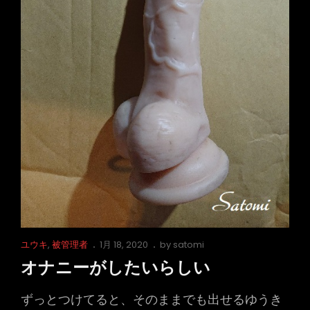
Cat
Posted
ユウキ
,
被管理者
1月 18, 2020
by
satomi
Links
on
オナニーがしたいらしい
ずっとつけてると、そのままでも出せるゆうき