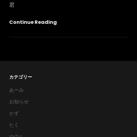
君
オ
Continue Reading
ナ
ニ
ー
が
し
た
カテゴリー
い
あーみ
ら
し
お知らせ
い
かず
たく
ゆのん