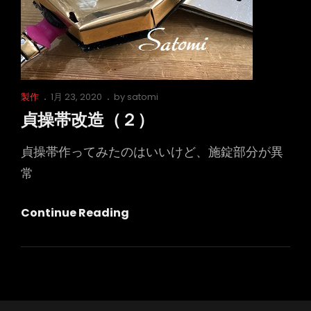
Cat
Posted
製作
1月 23, 2020
by
satomi
Links
on
貞操帯改造（２）
貞操帯作ってみたのはいいけど、施錠部分が異
常
貞
Continue Reading
操
帯
改
造
（２）