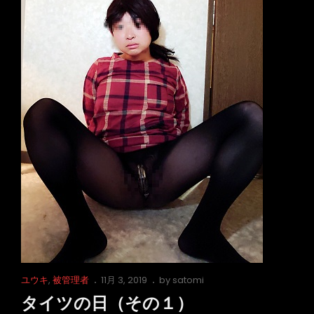
（そ
の
２）
Cat
Posted
ユウキ
,
被管理者
11月 3, 2019
by
satomi
Links
on
タイツの日（その１）