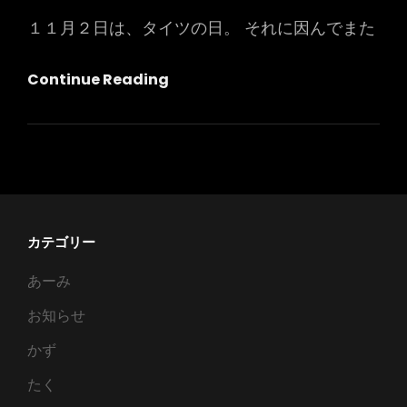
１１月２日は、タイツの日。 それに因んでまた
タ
Continue Reading
イ
ツ
の
日
（そ
の
カテゴリー
１）
あーみ
お知らせ
かず
たく