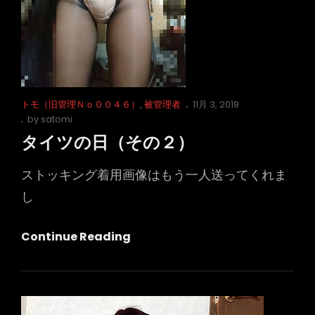
Cat
Posted
トモ（旧管理Ｎｏ００４６）
,
被管理者
11月 3, 2019
Links
on
by
satomi
タイツの日（その２）
ストッキング着用画像はもう一人送ってくれま
し
タ
Continue Reading
イ
ツ
の
日