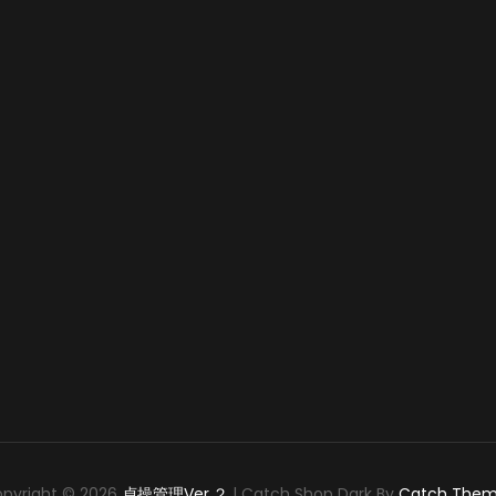
pyright © 2026
貞操管理Ver.２
|
Catch Shop Dark By
Catch Them