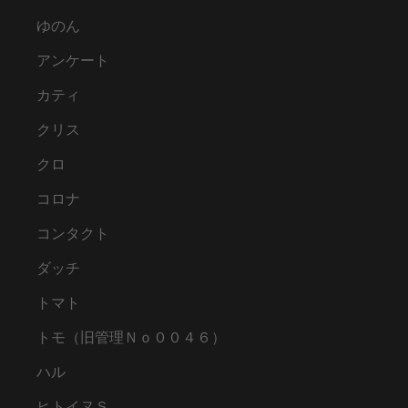
ゆのん
アンケート
カティ
クリス
クロ
コロナ
コンタクト
ダッチ
トマト
トモ（旧管理Ｎｏ００４６）
ハル
ヒトイヌＳ