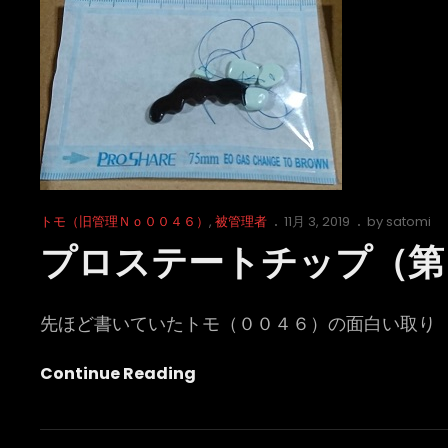
Cat
Posted
トモ（旧管理Ｎｏ００４６）
,
被管理者
11月 3, 2019
by
satomi
Links
on
プロステートチップ（第
先ほど書いていたトモ（００４６）の面白い取り
プ
Continue Reading
ロ
ス