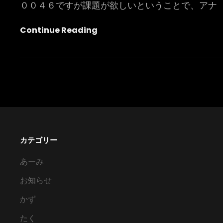
００４６ですが課題が欲しいということで、アナ
ア
Continue Reading
ナ
ル
ピ
ス
ト
ン
カテゴリー
あーみ
お知らせ
かず
たく