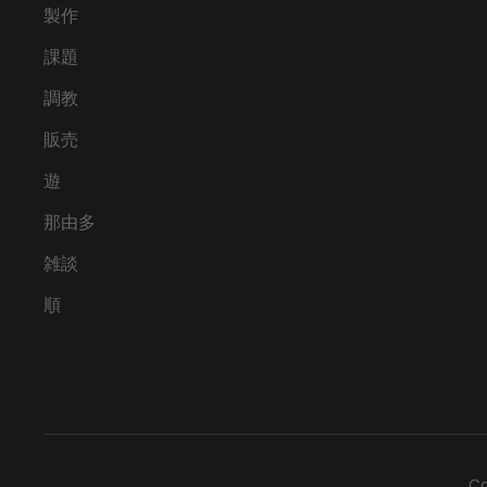
製作
課題
調教
販売
遊
那由多
雑談
順
Co