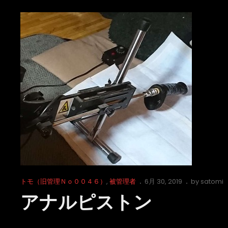
テ
ー
ト
チ
ッ
プ
（第
１
部）
Cat
Posted
トモ（旧管理Ｎｏ００４６）
,
被管理者
6月 30, 2019
by
satomi
Links
on
アナルピストン