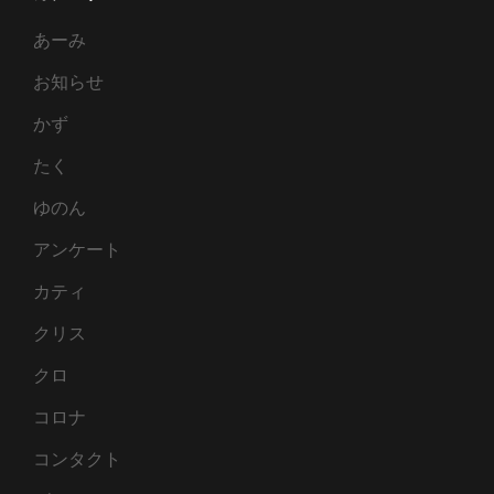
ゼ
あーみ
ン
ト
お知らせ
かず
たく
ゆのん
アンケート
カティ
クリス
クロ
コロナ
コンタクト