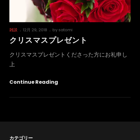
Cat
Posted
雑談
12月 29, 2018
by
satomi
Links
on
クリスマスプレゼント
クリスマスプレゼントくださった方にお礼申し
上
ク
Continue Reading
リ
ス
マ
ス
プ
レ
カテゴリー