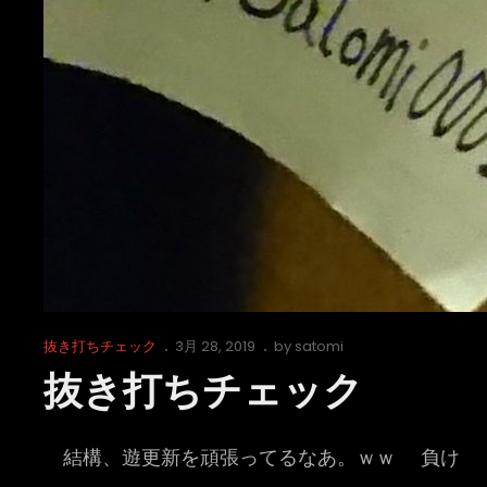
Cat
Posted
抜き打ちチェック
3月 28, 2019
by
satomi
Links
on
抜き打ちチェック
結構、遊更新を頑張ってるなあ。ｗｗ 負け