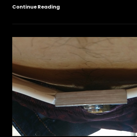
抜
Continue Reading
き
打
ち
チ
ェ
ッ
ク