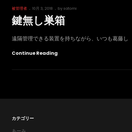
Cat
Posted
被管理者
10月 3, 2018
by
satomi
Links
on
鍵無し巣箱
遠隔管理できる装置を持ちながら、いつも葛藤し
鍵
Continue Reading
無
し
巣
箱
カテゴリー
あーみ