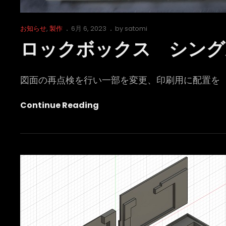
Cat
Posted
お知らせ
,
製作
6月 6, 2023
by
satomi
Links
on
ロックボックス シング
図面の再点検を行い一部を変更、印刷用に配置を
ロ
Continue Reading
ッ
ク
ボ
ッ
ク
ス
シ
ン