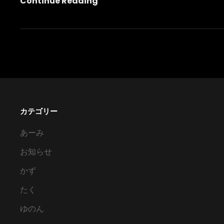
ロ
Continue Reading
ッ
ク
ボ
ッ
ク
ス
シ
カテゴリー
ン
グ
あーみ
ル
お知らせ
ケ
ー
かず
ス
たく
仕
ゆのん
様