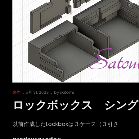
グ
ル
ケ
ー
ス
仕
様
続
１
Cat
Posted
製作
5月 31, 2023
by
satomi
Links
on
ロックボックス シング
以前作成したLockboxは３ケース（３引き