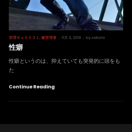
Cat
Posted
管理Ｎｏ００３１
,
被管理者
11月 3, 2019
by
satomi
Links
on
性癖
性癖というのは、抑えていても突発的に頭をも
た
性
Continue Reading
癖