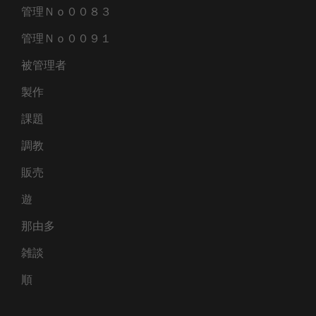
管理Ｎｏ００８３
管理Ｎｏ００９１
被管理者
製作
課題
調教
販売
遊
那由多
雑談
順