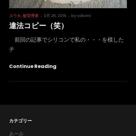
Cat
Posted
ユウキ
,
被管理者
2月 25, 2019
by
satomi
Links
on
違法コピー（笑）
前回の記事でシリコンで私の・・・を模した
チ
違
Continue Reading
法
コ
ピ
ー
（笑）
カテゴリー
あーみ