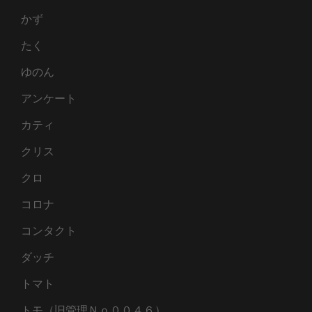
かず
たく
ゆのん
アンケート
カティ
クリス
クロ
コロナ
コンタクト
ダッチ
トマト
トモ（旧管理Ｎｏ００４６）