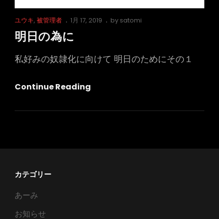
Cat
Posted
ユウキ
,
被管理者
1月 17, 2019
by
satomi
Links
on
明日の為に
私好みの奴隷化に向けて 明日のためにその１
明
Continue Reading
日
の
為
に
カテゴリー
あーみ
お知らせ