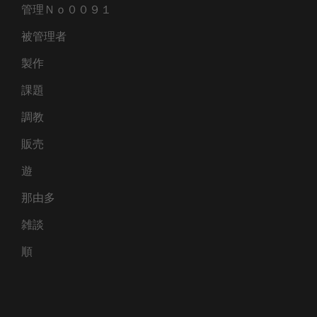
管理Ｎｏ００９１
被管理者
製作
課題
調教
販売
遊
那由多
雑談
順