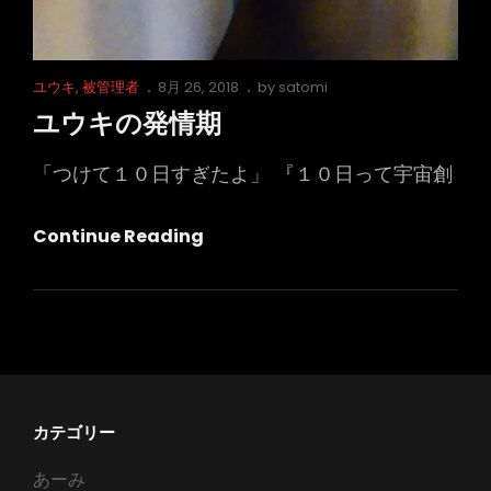
Cat
Posted
ユウキ
,
被管理者
8月 26, 2018
by
satomi
Links
on
ユウキの発情期
「つけて１０日すぎたよ」 『１０日って宇宙創
ユ
Continue Reading
ウ
キ
の
発
情
期
カテゴリー
あーみ