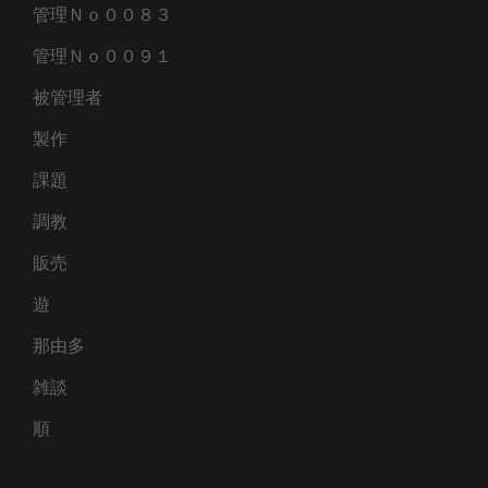
管理Ｎｏ００８３
管理Ｎｏ００９１
被管理者
製作
課題
調教
販売
遊
那由多
雑談
順