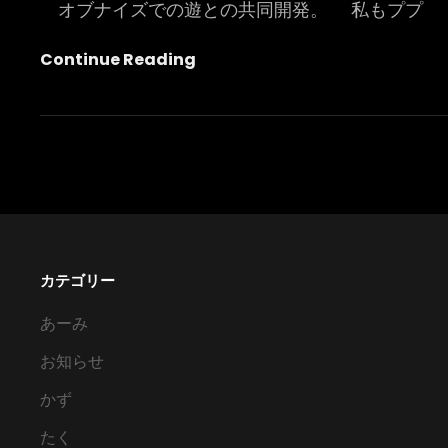
オブナイズでの遊との共同開発。 私もププ
改
Continue Reading
良
徐々
に
カテゴリー
あーみ
お知らせ
かず
たく