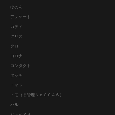
ゆのん
アンケート
カティ
クリス
クロ
コロナ
コンタクト
ダッチ
トマト
トモ（旧管理Ｎｏ００４６）
ハル
ヒトイヌＳ