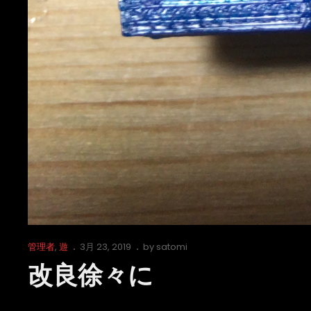
Cat
Posted
管理者
,
遊
3月 23, 2019
by
satomi
Links
on
改良徐々に