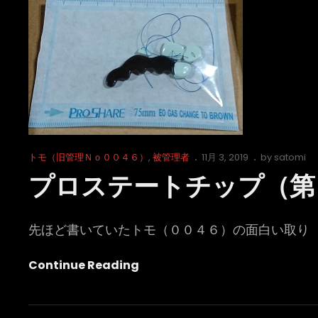
Cat
Posted
トモ（旧管理Ｎｏ００４６）
,
被管理者
11月 3, 2019
by
satomi
Links
on
プロステートチップ（第
先ほど書いていたトモ（００４６）の面白い取り
プ
Continue Reading
ロ
ス