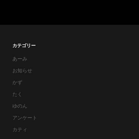
テ
ー
ト
チ
ッ
カテゴリー
プ
（第
あーみ
１
お知らせ
部）
かず
たく
ゆのん
アンケート
カティ