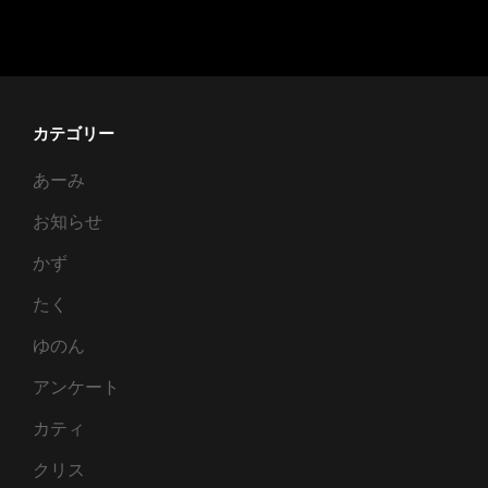
４
年
正
月
カテゴリー
あーみ
お知らせ
かず
たく
ゆのん
アンケート
カティ
クリス