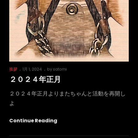
Cat
Posted
挨拶
1月 1, 2024
by
satomi
Links
on
２０２４年正月
２０２４年正月よりまたちゃんと活動を再開し
よ
２
Continue Reading
０
２