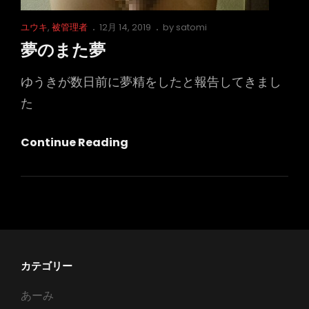
Cat
Posted
ユウキ
,
被管理者
12月 14, 2019
by
satomi
Links
on
夢のまた夢
ゆうきが数日前に夢精をしたと報告してきまし
た
夢
Continue Reading
の
ま
た
夢
カテゴリー
あーみ