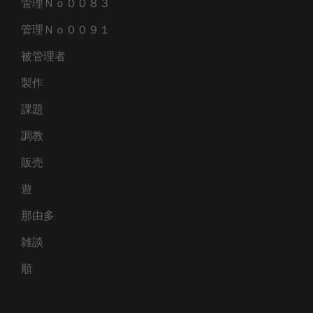
管理Ｎｏ００８３
管理Ｎｏ００９１
被管理者
製作
課題
調教
販売
遊
那由多
雑談
順