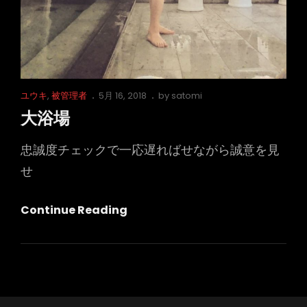
Cat
Posted
ユウキ
,
被管理者
5月 16, 2018
by
satomi
Links
on
大浴場
忠誠度チェックで一応遅ればせながら誠意を見
せ
大
Continue Reading
浴
場