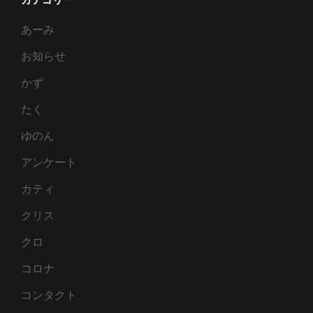
験
あーみ
０
０
お知らせ
０
かず
０
０
たく
１
ゆのん
アンケート
カティ
クリス
クロ
コロナ
コンタクト