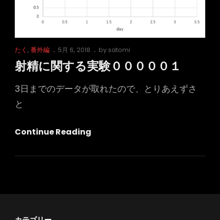
０
０
０
Cat
Posted
たく
,
番外編
5月 6, 2018
by
satomi
０
Links
on
射精に関する実験０００００１
２
3日までのデータが取れたので、とりあえずさ
と
射
Continue Reading
精
に
関
す
る
実
カテゴリー