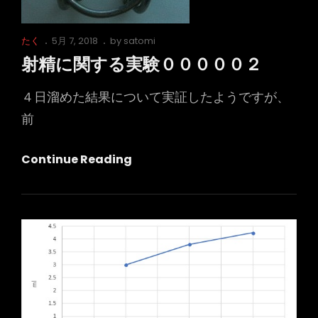
Cat
Posted
たく
5月 7, 2018
by
satomi
Links
on
射精に関する実験０００００２
４日溜めた結果について実証したようですが、
前
射
Continue Reading
精
に
関
す
る
実
験
０